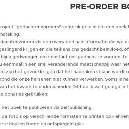
PRE-ORDER 
project "gedachtenvormers" zamel ik geld in om een boek
stelling.
dachtenvormers:Is een overvloed aan informatie die we dag
eslingerd krijgen en die telkens ons gedacht beïnvloed, of h
bijna gedwongen om constant ons gedacht te vormen, te
u eenmaal in een snel veranderende maatschappij waar het
Je zou het gevoel krijgen dat het nadenken stilaan wordt o
rond die onze hersenen niet kunnen verwerken. Soms is het 
an het kwade te onderscheiden.Dit heb ik vast gelegd in f
de donaties gebruiken:
het boek te publiceren via zelfpublishing.
de foto's op verschillende formaten te printen op Hahnem
rte houten frame en ontspiegeld glas