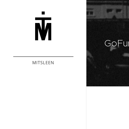
GoFu
___________
MITSLEEN