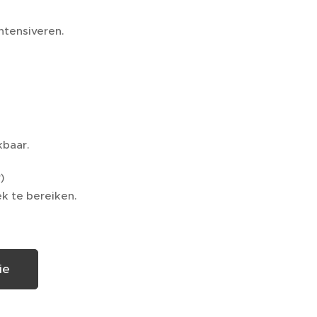
ntensiveren.
kbaar.
)
k te bereiken.
ie