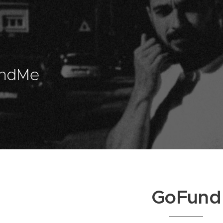
ndMe
GoFund