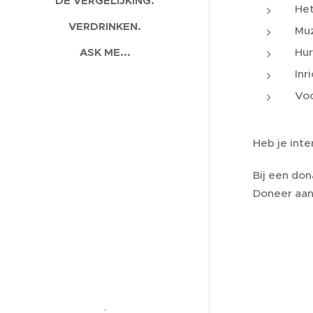
DE VERGELIJKING.
Het
VERDRINKEN.
Muz
ASK ME...
Hur
Inr
Voo
Heb je inte
Bij een don
Doneer aan
.