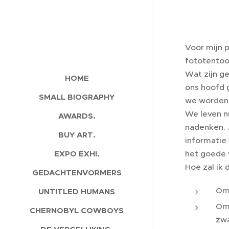
Voor mijn 
fototentoon
Wat zijn ge
HOME
ons hoofd g
SMALL BIOGRAPHY
we worden 
We leven n
AWARDS.
nadenken. 
BUY ART.
informatie 
EXPO EXHI.
het goede v
Hoe zal ik 
GEDACHTENVORMERS
Om 
UNTITLED HUMANS
Om 
CHERNOBYL COWBOYS
zwa